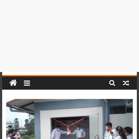
del
Perú,
Mundo
,
Ucayali,
San
Martín
y
Loreto