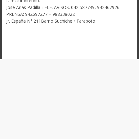
Director interino:
José Arias Padilla TELF. AVISOS. 042 587749, 942467926
PRENSA: 942697277 – 988338022
Jr. España N° 211Barrio Suchiche • Tarapoto