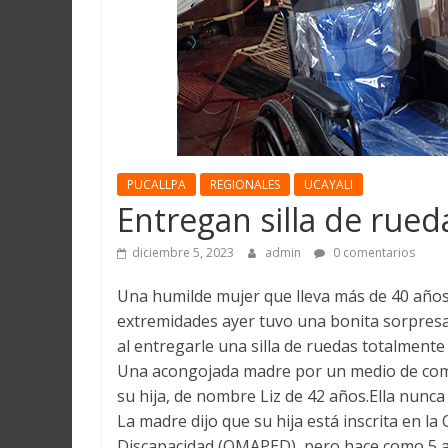
Martín
y
Loreto
PUCALLPA
REGIONALES
UCAYALI
Entregan silla de rue
diciembre 5, 2023
admin
0 comentarios
Una humilde mujer que lleva más de 40 años
extremidades ayer tuvo una bonita sorpresa
al entregarle una silla de ruedas totalmente
Una acongojada madre por un medio de comun
su hija, de nombre Liz de 42 años.Ella nunc
La madre dijo que su hija está inscrita en la
Discapacidad (OMAPED), pero hace como 5 añ