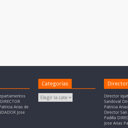
Categorías
Directo
Categorías
departamentos
Director Iqui
o DIRECTOR
Sandoval Dir
atricia Arias de
Patricia Ari
FUNDADOR Jose
Director San 
Padilla DI
Jose Arias Pa