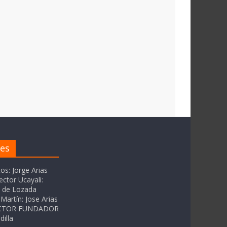
res
tos: Jorge Arias
ector Ucayali:
as de Lozada
Martín: Jose Arias
RECTOR FUNDADOR
dilla