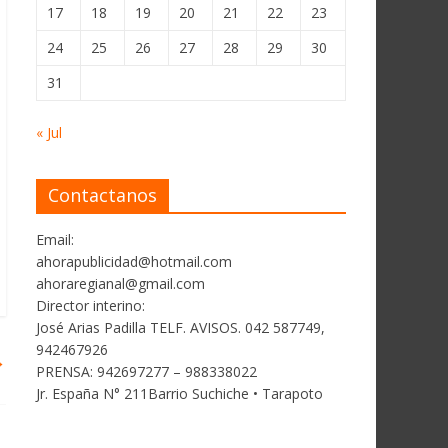
17
18
19
20
21
22
23
24
25
26
27
28
29
30
31
« Jul
Contactanos
Email:
ahorapublicidad@hotmail.com
ahoraregianal@gmail.com
Director interino:
José Arias Padilla TELF. AVISOS. 042 587749,
942467926
→
PRENSA: 942697277 – 988338022
Jr. España N° 211Barrio Suchiche • Tarapoto