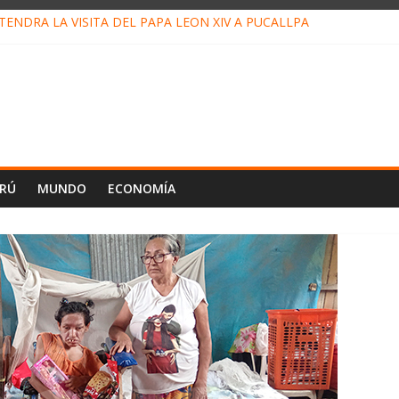
ENDRÁ LA VISITA DEL PAPA LEÓN XIV A PUCALLPA
CONCURSO DE MICRORELATOS BIBLIOTECUENTO 2026
NUEVA DIRECTIVA SUDUNU
PACTO DE ECONOMÍAS ILEGALES CONTRA PPII DE UCAYALI
E PETRÓLEO EN PERÚ SUPERÓ LOS 36 MIL BARRILES/DÍA EN JUL
ERÚ
MUNDO
ECONOMÍA