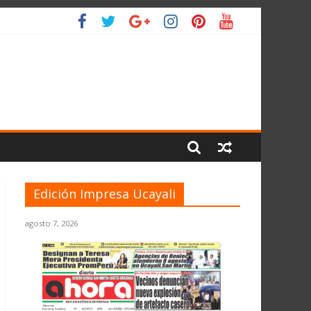
IO
Edición Impresa Ucayali
agosto 7, 2026