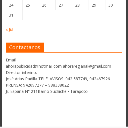
24
25
26
27
28
29
30
31
« Jul
Contactanos
Email:
ahorapublicidad@hotmail.com ahoraregianal@gmail.com
Director interino:
José Arias Padilla TELF. AVISOS. 042 587749, 942467926
PRENSA: 942697277 – 988338022
Jr. España N° 211Barrio Suchiche • Tarapoto