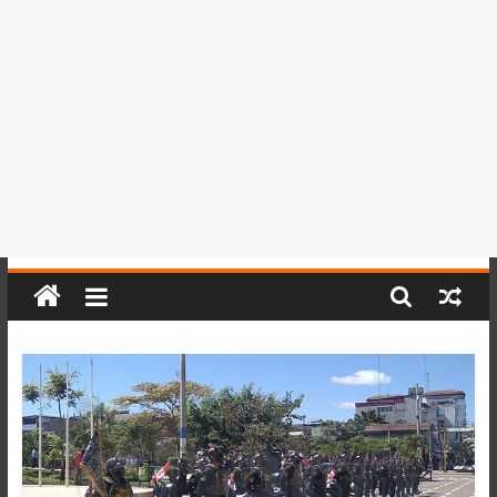
del
Perú,
Mundo
,
Ucayali,
San
Martín
y
Loreto