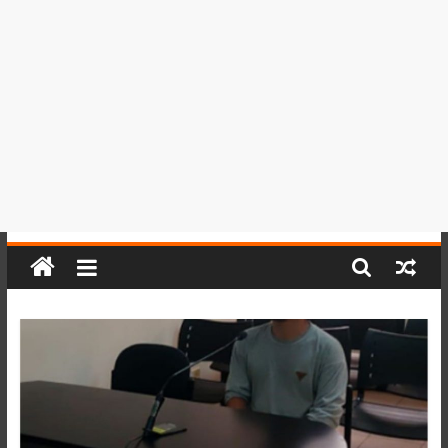
del
Perú,
Mundo
,
Ucayali,
San
Martín
y
Loreto