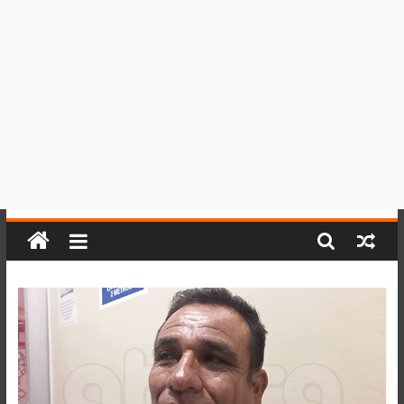
del
Perú,
Mundo
,
Ucayali,
San
Martín
y
Loreto