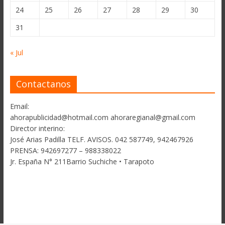
24
25
26
27
28
29
30
31
« Jul
Contactanos
Email:
ahorapublicidad@hotmail.com ahoraregianal@gmail.com
Director interino:
José Arias Padilla TELF. AVISOS. 042 587749, 942467926
PRENSA: 942697277 – 988338022
Jr. España N° 211Barrio Suchiche • Tarapoto