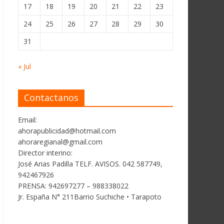
17
18
19
20
21
22
23
24
25
26
27
28
29
30
31
« Jul
Contactanos
Email:
ahorapublicidad@hotmail.com
ahoraregianal@gmail.com
Director interino:
José Arias Padilla TELF. AVISOS. 042 587749,
942467926
PRENSA: 942697277 – 988338022
Jr. España N° 211Barrio Suchiche • Tarapoto