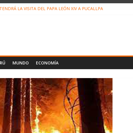
ENDRÁ LA VISITA DEL PAPA LEÓN XIV A PUCALLPA
CONCURSO DE MICRORELATOS BIBLIOTECUENTO 2026
NUEVA DIRECTIVA SUDUNU
PACTO DE ECONOMÍAS ILEGALES CONTRA PPII DE UCAYALI
E PETRÓLEO EN PERÚ SUPERÓ LOS 36 MIL BARRILES/DÍA EN JUL
ERÚ
MUNDO
ECONOMÍA