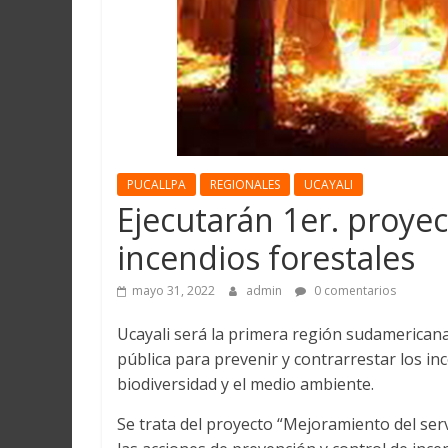
Martín
y
Loreto
PUCALLPA
REGIONALES
UCAYALI
Ejecutarán 1er. proyec
incendios forestales
mayo 31, 2022
admin
0 comentarios
Ucayali será la primera región sudamerican
pública para prevenir y contrarrestar los inc
biodiversidad y el medio ambiente.
Se trata del proyecto “Mejoramiento del serv