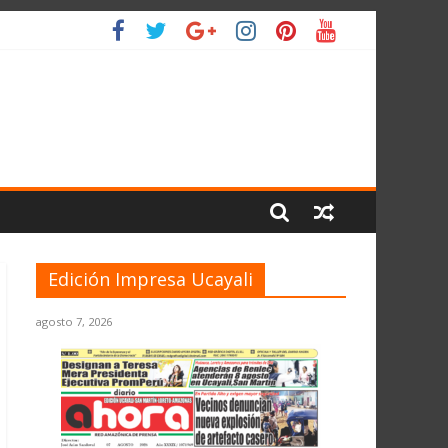
IO
Edición Impresa Ucayali
agosto 7, 2026