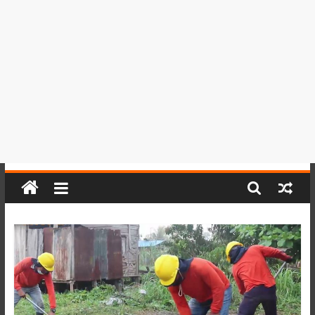
del
Perú,
Mundo
,
Ucayali,
San
Martín
y
Loreto