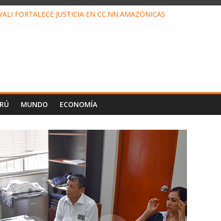
ALI FORTALECE JUSTICIA EN CC.NN.AMAZÓNICAS
LOJ INVISIBLE” BAJO TIERRA QUE CONTROLA TODA LA VIDA EN E
ALIAGA NO EXPLICA RENUNCIA DE LUIS RUBIO
ES EL ÚLTIMO DÍA PARA PAGOS DE RECIBOS
TAHUANIA IRREGULARIDADES EN COMPRA COMBUSTIBLE
ERÚ
MUNDO
ECONOMÍA