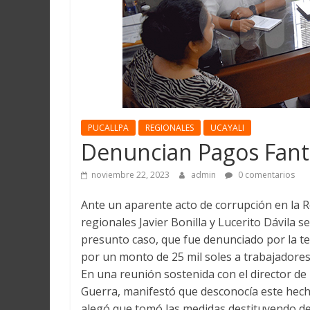
Martín
y
Loreto
PUCALLPA
REGIONALES
UCAYALI
Denuncian Pagos Fant
noviembre 22, 2023
admin
0 comentarios
Ante un aparente acto de corrupción en la R
regionales Javier Bonilla y Lucerito Dávila 
presunto caso, que fue denunciado por la t
por un monto de 25 mil soles a trabajadore
En una reunión sostenida con el director de
Guerra, manifestó que desconocía este hech
alegó que tomó las medidas destituyendo d