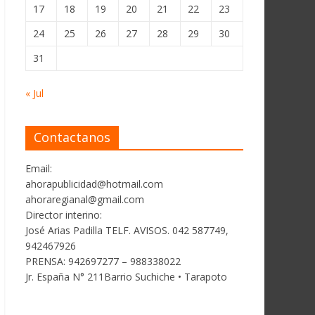
17
18
19
20
21
22
23
24
25
26
27
28
29
30
31
« Jul
Contactanos
Email:
ahorapublicidad@hotmail.com
ahoraregianal@gmail.com
Director interino:
José Arias Padilla TELF. AVISOS. 042 587749,
942467926
PRENSA: 942697277 – 988338022
Jr. España N° 211Barrio Suchiche • Tarapoto