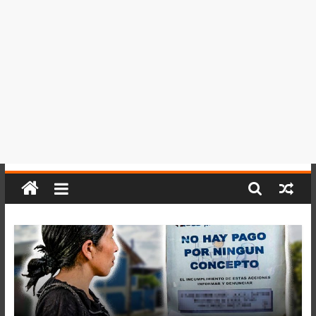
del
Perú,
Mundo
,
Ucayali,
San
Martín
y
Loreto