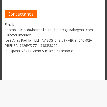
Contactanos
Email:
ahorapublicidad@hotmail.com ahoraregianal@gmail.com
Director interino:
José Arias Padilla TELF. AVISOS. 042 587749, 942467926
PRENSA: 942697277 – 988338022
Jr. España N° 211Barrio Suchiche • Tarapoto