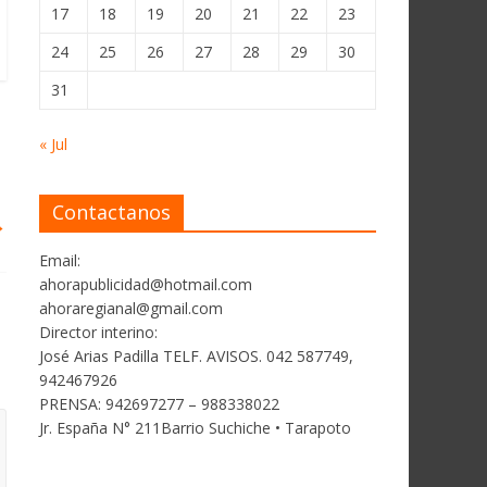
17
18
19
20
21
22
23
24
25
26
27
28
29
30
31
« Jul
Contactanos
→
Email:
ahorapublicidad@hotmail.com
ahoraregianal@gmail.com
Director interino:
José Arias Padilla TELF. AVISOS. 042 587749,
942467926
PRENSA: 942697277 – 988338022
Jr. España N° 211Barrio Suchiche • Tarapoto