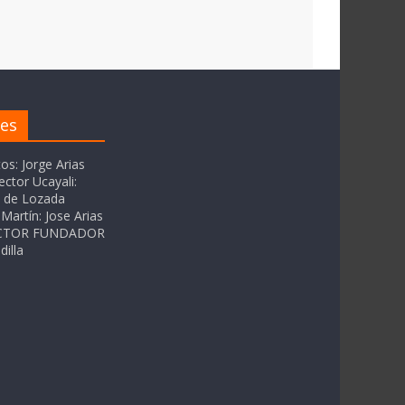
res
tos: Jorge Arias
ector Ucayali:
as de Lozada
Martín: Jose Arias
RECTOR FUNDADOR
dilla