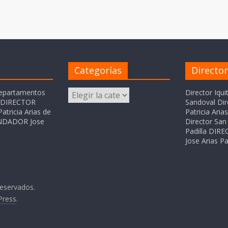
Categorías
Directo
Categorías
departamentos
Director Iqui
o DIRECTOR
Sandoval Dir
atricia Arias de
Patricia Ari
FUNDADOR Jose
Director San 
Padilla DI
Jose Arias Pa
reservados.
Press
.