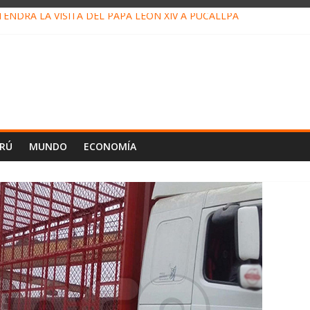
ENDRÁ LA VISITA DEL PAPA LEÓN XIV A PUCALLPA
ONCURSO DE MICRORELATOS BIBLIOTECUENTO 2026
NUEVA DIRECTIVA SUDUNU
PACTO DE ECONOMÍAS ILEGALES CONTRA PPII DE UCAYALI
 PETRÓLEO EN PERÚ SUPERÓ LOS 36 MIL BARRILES/DÍA EN JULI
ERÚ
MUNDO
ECONOMÍA