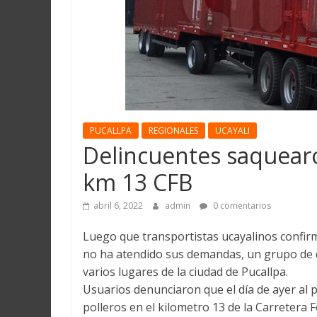
Martín
y
Loreto
PUCALLPA
REGIONALES
UCAYALI
Delincuentes saquearo
km 13 CFB
abril 6, 2022
admin
0 comentarios
Luego que transportistas ucayalinos confir
no ha atendido sus demandas, un grupo de 
varios lugares de la ciudad de Pucallpa.
Usuarios denunciaron que el día de ayer al 
polleros en el kilometro 13 de la Carretera