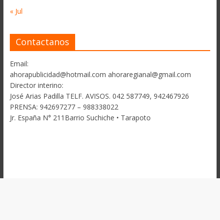
« Jul
Contactanos
Email:
ahorapublicidad@hotmail.com ahoraregianal@gmail.com
Director interino:
José Arias Padilla TELF. AVISOS. 042 587749, 942467926
PRENSA: 942697277 – 988338022
Jr. España N° 211Barrio Suchiche • Tarapoto