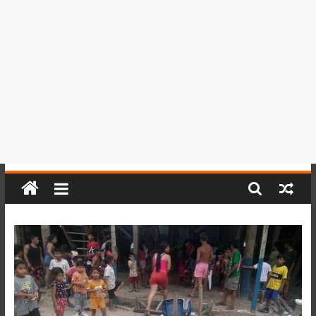
del
Perú,
Mundo
,
Ucayali,
San
Martín
y
Loreto