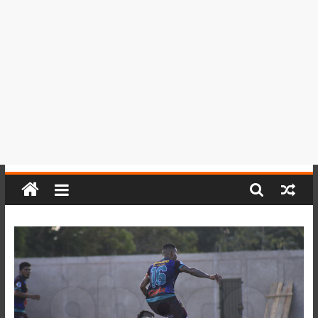
del
Perú,
Mundo
,
Ucayali,
San
Martín
y
Loreto