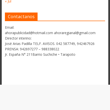
« Jul
Contactanos
Email:
ahorapublicidad@hotmail.com ahoraregianal@gmail.com
Director interino:
José Arias Padilla TELF. AVISOS. 042 587749, 942467926
PRENSA: 942697277 – 988338022
Jr. España N° 211Barrio Suchiche • Tarapoto