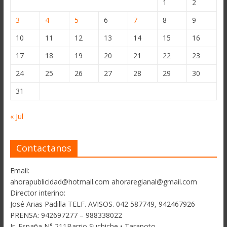
1
2
3
4
5
6
7
8
9
10
11
12
13
14
15
16
17
18
19
20
21
22
23
24
25
26
27
28
29
30
31
« Jul
Contactanos
Email:
ahorapublicidad@hotmail.com ahoraregianal@gmail.com
Director interino:
José Arias Padilla TELF. AVISOS. 042 587749, 942467926
PRENSA: 942697277 – 988338022
Jr. España N° 211Barrio Suchiche • Tarapoto