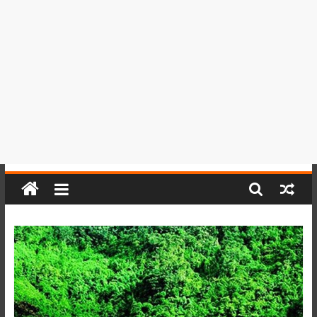
del
Perú,
Mundo
,
Ucayali,
San
Martín
y
Loreto