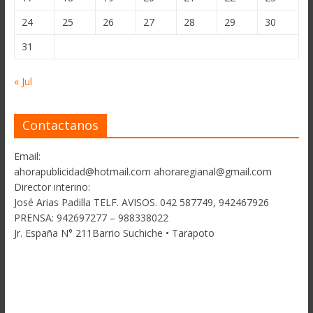
24
25
26
27
28
29
30
31
« Jul
Contactanos
Email:
ahorapublicidad@hotmail.com ahoraregianal@gmail.com
Director interino:
José Arias Padilla TELF. AVISOS. 042 587749, 942467926
PRENSA: 942697277 – 988338022
Jr. España N° 211Barrio Suchiche • Tarapoto