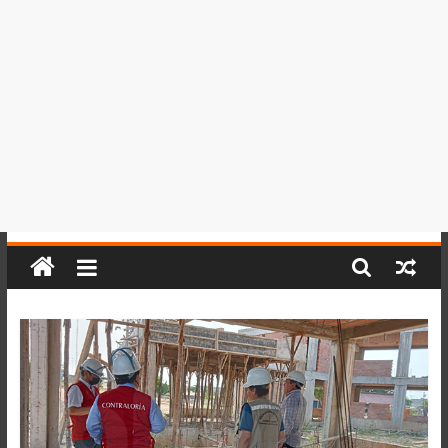
del
Perú,
Mundo
,
Ucayali,
San
Martín
y
Loreto