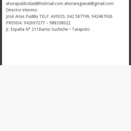
ahorapublicidad@hotmail.com ahoraregianal@gmail.com
Director interino:
José Arias Padilla TELF. AVISOS. 042 587749, 942467926
PRENSA: 942697277 – 988338022
Jr. España N° 211Barrio Suchiche • Tarapoto