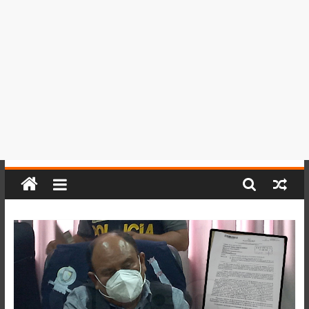
del
Perú,
Mundo
,
Ucayali,
San
Martín
y
Loreto