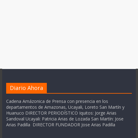
Diario Ahora
Cadena Amázonica de Prensa con presencia en los
departamentos de Amazonas, Ucayali, Loreto San Martín y
Huanuco DIRECTOR PERIODÍSTICO Iquitos: Jorge Arias
Sandoval Ucayali: Patricia Arias de Lozada San Martín: Jose
Arias Padilla DIRECTOR FUNDADOR Jose Arias Padilla