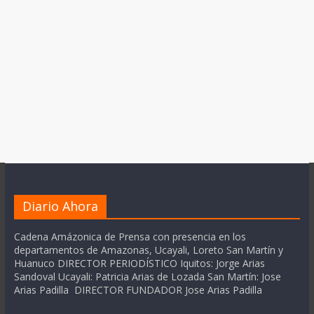
Diario Ahora
Cadena Amázonica de Prensa con presencia en los
departamentos de Amazonas, Ucayali, Loreto San Martín y
Huanuco DIRECTOR PERIODÍSTICO Iquitos: Jorge Arias
Sandoval Ucayali: Patricia Arias de Lozada San Martín: Jose
Arias Padilla DIRECTOR FUNDADOR Jose Arias Padilla