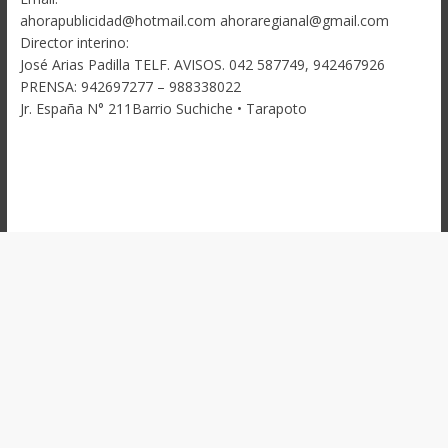
ahorapublicidad@hotmail.com ahoraregianal@gmail.com
Director interino:
José Arias Padilla TELF. AVISOS. 042 587749, 942467926
PRENSA: 942697277 – 988338022
Jr. España N° 211Barrio Suchiche • Tarapoto