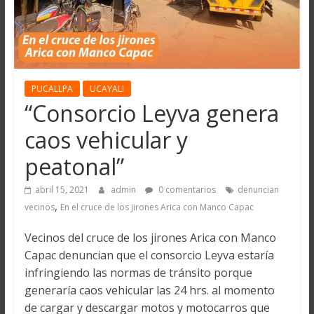
PUCALLPA
UCAYALI
“Consorcio Leyva genera
caos vehicular y
peatonal”
abril 15, 2021
admin
0 comentarios
denuncian
,
vecinos
En el cruce de los jirones Arica con Manco Capac
Vecinos del cruce de los jirones Arica con Manco
Capac denuncian que el consorcio Leyva estaría
infringiendo las normas de tránsito porque
generaría caos vehicular las 24 hrs. al momento
de cargar y descargar motos y motocarros que