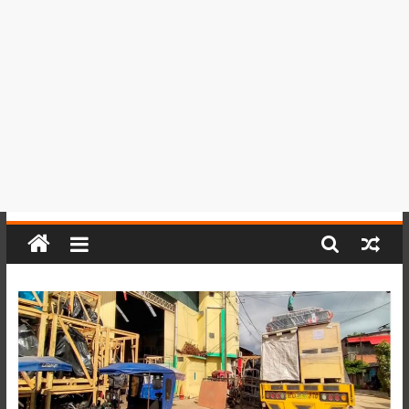
del
Perú,
Mundo
,
Ucayali,
San
Martín
y
Loreto