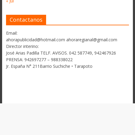
« Jul
Contactanos
Email:
ahorapublicidad@hotmail.com ahoraregianal@gmail.com
Director interino:
José Arias Padilla TELF. AVISOS. 042 587749, 942467926
PRENSA: 942697277 – 988338022
Jr. España N° 211Barrio Suchiche • Tarapoto