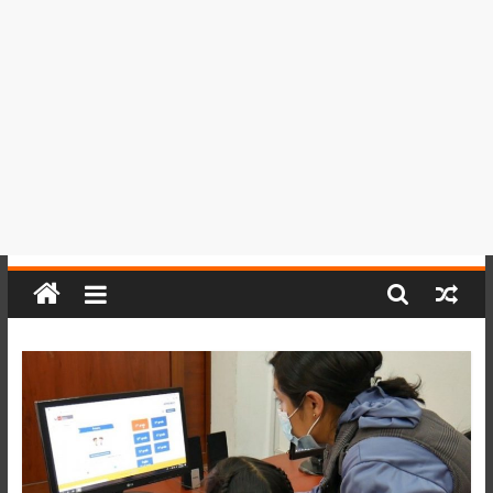
del
Perú,
Mundo
,
Ucayali,
San
Martín
y
Loreto