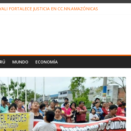
ALI FORTALECE JUSTICIA EN CC.NN.AMAZÓNICAS
LOJ INVISIBLE” BAJO TIERRA QUE CONTROLA TODA LA VIDA EN E
ALIAGA NO EXPLICA RENUNCIA DE LUIS RUBIO
ES EL ÚLTIMO DÍA PARA PAGOS DE RECIBOS
TAHUANIA IRREGULARIDADES EN COMPRA COMBUSTIBLE
ERÚ
MUNDO
ECONOMÍA