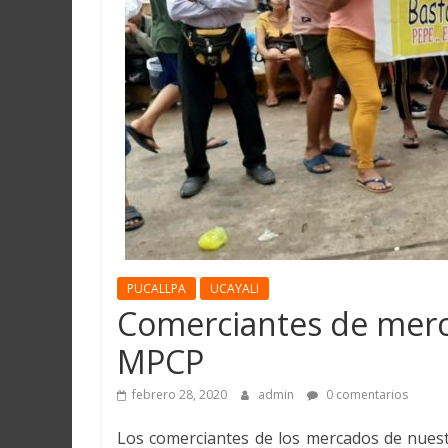
Martín
y
Loreto
PUCALLPA
UCAYALI
Comerciantes de merc
MPCP
febrero 28, 2020
admin
0 comentarios
Los comerciantes de los mercados de nuestr