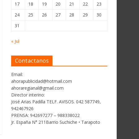
17
18
19
20
21
22
23
24
25
26
27
28
29
30
31
« Jul
Contactanos
Email:
ahorapublicidad@hotmail.com
ahoraregianal@gmail.com
Director interino:
José Arias Padilla TELF. AVISOS. 042 587749,
942467926
PRENSA: 942697277 – 988338022
Jr. España N° 211Barrio Suchiche • Tarapoto