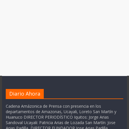
Diario Ahora
Cadena Amázonica de Prensa con presencia en los
departamentos de Amazonas, Ucayali, Loreto San Martín y
Huanuco DIRECTOR PERIODÍSTICO Iquitos: Jorge Arias
Sandoval Ucayali: Patricia Arias de Lozada San Martín: Jose
Arias Padilla DIRECTOR FUNDADOR Jose Arias Padilla