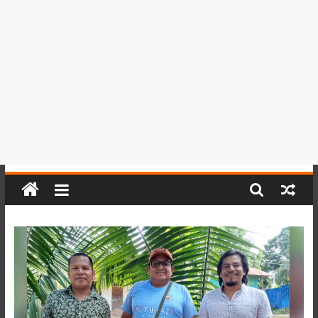
del
Perú,
Mundo
,
Ucayali,
San
Martín
y
Loreto