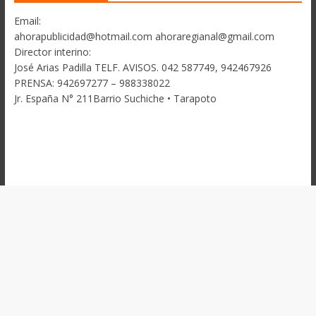
Email:
ahorapublicidad@hotmail.com ahoraregianal@gmail.com
Director interino:
José Arias Padilla TELF. AVISOS. 042 587749, 942467926
PRENSA: 942697277 – 988338022
Jr. España N° 211Barrio Suchiche • Tarapoto