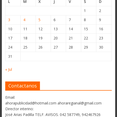
L
M
X
J
V
S
D
1
2
3
4
5
6
7
8
9
10
11
12
13
14
15
16
17
18
19
20
21
22
23
24
25
26
27
28
29
30
31
« Jul
Contactanos
Email:
ahorapublicidad@hotmail.com ahoraregianal@gmail.com
Director interino:
José Arias Padilla TELF. AVISOS. 042 587749, 942467926