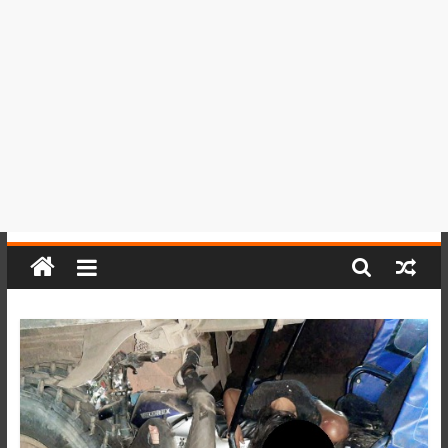
del
Perú,
Mundo
,
Ucayali,
San
Martín
y
Loreto