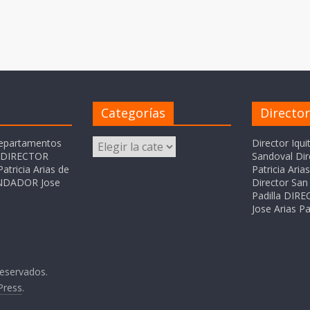
Categorías
Directo
Categorías
departamentos
Director Iqui
o DIRECTOR
Sandoval Dir
atricia Arias de
Patricia Ari
FUNDADOR Jose
Director San 
Padilla DI
Jose Arias Pa
reservados.
Press
.