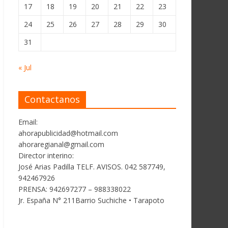
17
18
19
20
21
22
23
24
25
26
27
28
29
30
31
« Jul
Contactanos
Email:
ahorapublicidad@hotmail.com
ahoraregianal@gmail.com
Director interino:
José Arias Padilla TELF. AVISOS. 042 587749,
942467926
PRENSA: 942697277 – 988338022
Jr. España N° 211Barrio Suchiche • Tarapoto