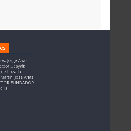
res
tos: Jorge Arias
ector Ucayali:
as de Lozada
Martín: Jose Arias
RECTOR FUNDADOR
dilla