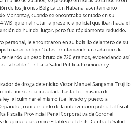
 Trujillo de 26 años, se produjo en horas de la noche en
cción de los jirones Bélgica con Habana, asentamiento
 de Manantay, cuando se encontraba sentado en su
-WB, quien al notar la presencia policial que iban hacia él,
tención de huir del lugar, pero fue rápidamente reducido.
stro personal, le encontraron en su bolsillo delantero de su
apel cuaderno tipo “ketes” conteniendo en cada uno de
s, teniendo un peso bruto de 720 gramos, evidenciando así
endo al delito Contra la Salud Publica-Promoción y
lizador de droga detenidito Víctor Manuel Sangama Trujillo
ilícita mercancía incautada hasta la comisaria de
 ley, al culminar el mismo fue llevado y puesto a
Depandro, comunicando de la intervención policial al fiscal
ta Fiscalía Provincial Penal Corporativa de Coronel
es de quince días como establece el delito Contra la Salud
)