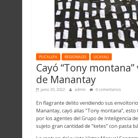
Martín
y
Loreto
PUCALLPA
REGIONALES
UCAYALI
Cayó “Tony montana” 
de Manantay
junio 30, 2022
admin
0 comentarios
En flagrante delito vendiendo sus envoltori
Manantay, cayó alias “Tony montana”, esto t
por los agentes del Grupo de Inteligencia de
sujeto gran cantidad de “ketes” con pasta bá