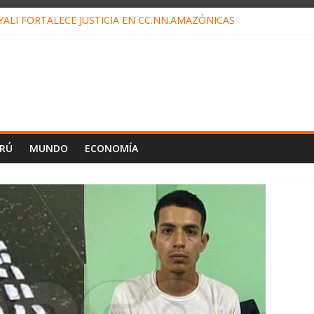
ALI FORTALECE JUSTICIA EN CC.NN.AMAZÓNICAS
LOJ INVISIBLE” BAJO TIERRA QUE CONTROLA TODA LA VIDA EN E
ALIAGA NO EXPLICA RENUNCIA DE LUIS RUBIO
ES EL ÚLTIMO DÍA PARA PAGOS DE RECIBOS
TAHUANIA IRREGULARIDADES EN COMPRA COMBUSTIBLE
ERÚ
MUNDO
ECONOMÍA