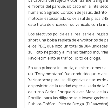
La captura del sujeto Víctor Manuel Sangama
el frontis del parque, ubicado en la interse
humano Sagrado Corazón de Jesús, distrito
motocar estacionado color azul de placa 2454
este trato de encender su vehículo con la in
Los efectivos policiales al realizarle el regi
short una bolsa repleta de envoltorios de p
ellos PBC, que hizo un total de 384 unidade
su ilícito negocio y al mismo tiempo incurri
Favorecimiento al tráfico Ilícito de droga.
En una primera instancia, el micro comercia
(a) “Tony montana” fue conducido junto a su 
Yarinacocha para las diligencias de acuerdo a
disposición de la unidad especializada de la 
de turno Carlos Enrique Nieves Meza, de la 4
Portillo, para las diligencias e investigacion
Publica-Tráfico Ilícito de Droga. (D.Saavedra