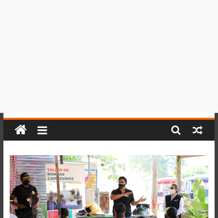
del
Perú,
Mundo
,
Ucayali,
San
Martín
y
Loreto