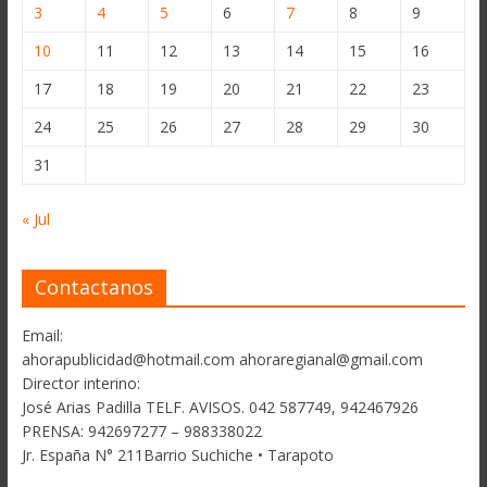
3
4
5
6
7
8
9
10
11
12
13
14
15
16
17
18
19
20
21
22
23
24
25
26
27
28
29
30
31
« Jul
Contactanos
Email:
ahorapublicidad@hotmail.com ahoraregianal@gmail.com
Director interino:
José Arias Padilla TELF. AVISOS. 042 587749, 942467926
PRENSA: 942697277 – 988338022
Jr. España N° 211Barrio Suchiche • Tarapoto