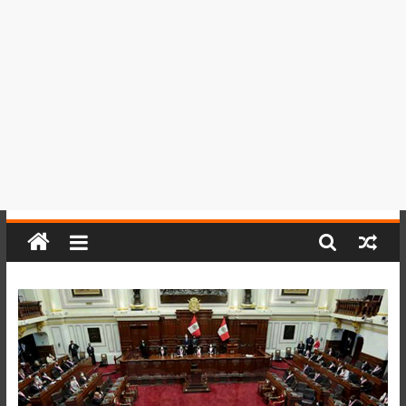
del
Perú,
Mundo
,
Ucayali,
San
Martín
y
Loreto