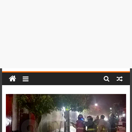
del
Perú,
Mundo
,
Ucayali,
San
Martín
y
Loreto