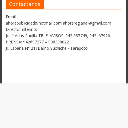
Contactanos
Email:
ahorapublicidad@hotmail.com ahoraregianal@gmail.com
Director interino:
José Arias Padilla TELF. AVISOS. 042 587749, 942467926
PRENSA: 942697277 – 988338022
Jr. España N° 211Barrio Suchiche • Tarapoto