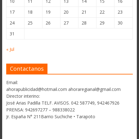
10
11
12
13
14
15
16
17
18
19
20
21
22
23
24
25
26
27
28
29
30
31
« Jul
Contactanos
Email:
ahorapublicidad@hotmail.com ahoraregianal@gmail.com
Director interino:
José Arias Padilla TELF. AVISOS. 042 587749, 942467926
PRENSA: 942697277 – 988338022
Jr. España N° 211Barrio Suchiche • Tarapoto