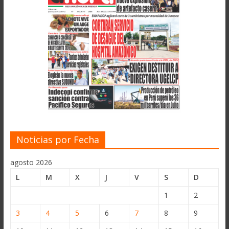
Noticias por Fecha
agosto 2026
L
M
X
J
V
S
D
1
2
3
4
5
6
7
8
9