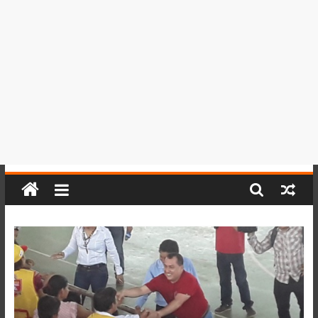
del
Perú,
Mundo
,
Ucayali,
San
Martín
y
Loreto