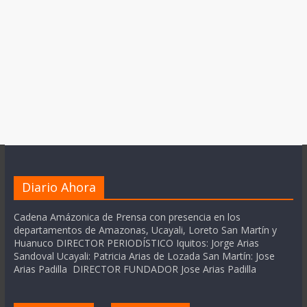
Diario Ahora
Cadena Amázonica de Prensa con presencia en los
departamentos de Amazonas, Ucayali, Loreto San Martín y
Huanuco DIRECTOR PERIODÍSTICO Iquitos: Jorge Arias
Sandoval Ucayali: Patricia Arias de Lozada San Martín: Jose
Arias Padilla DIRECTOR FUNDADOR Jose Arias Padilla