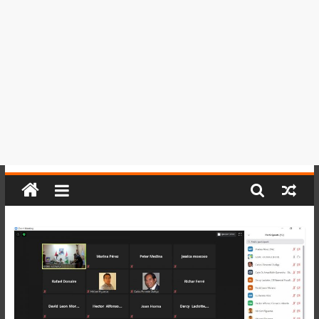
del
Perú,
Mundo
,
Ucayali,
San
Martín
y
Loreto