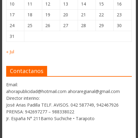
10
11
12
13
14
15
16
17
18
19
20
21
22
23
24
25
26
27
28
29
30
31
« Jul
Contactanos
Email:
ahorapublicidad@hotmail.com ahoraregianal@gmail.com
Director interino:
José Arias Padilla TELF. AVISOS. 042 587749, 942467926
PRENSA: 942697277 – 988338022
Jr. España N° 211Barrio Suchiche • Tarapoto