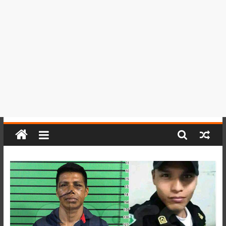
del
Perú,
Mundo
,
Ucayali,
San
Martín
y
Loreto