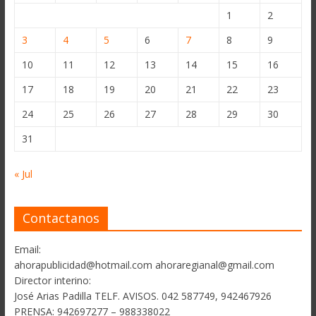
1
2
3
4
5
6
7
8
9
10
11
12
13
14
15
16
17
18
19
20
21
22
23
24
25
26
27
28
29
30
31
« Jul
Contactanos
Email:
ahorapublicidad@hotmail.com ahoraregianal@gmail.com
Director interino:
José Arias Padilla TELF. AVISOS. 042 587749, 942467926
PRENSA: 942697277 – 988338022