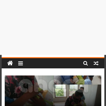
del
Perú,
Mundo
,
Ucayali,
San
Martín
y
Loreto