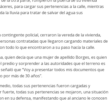
de la otra parte, rompieron la puerta de su vivienda
áceres, para cargar sus pertenencias a la calle, mientras
a la lluvia para tratar de salvar del agua sus
ontingente policial, cerraron la vereda de la vivienda,
personas contratadas que llegaron cargando materiales de
aron todo lo que encontraron a su paso hacía la calle.
na, quien decía que una mujer de apellido Borges, es quien
l predio y sorprender a las autoridades que el terreno es
ro señaló que “Voy a presentar todos mis documentos que
o por más de 30 años”.
medio, todas sus pertenencias fueron cargadas y
er fuerte, todas sus pertenencias se mojaron, una situación
eron en su defensa, manifestando que al anciano le conocen