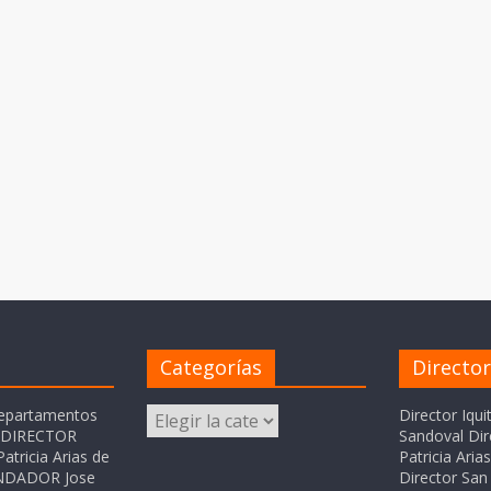
Categorías
Directo
Categorías
departamentos
Director Iqui
o DIRECTOR
Sandoval Dir
atricia Arias de
Patricia Ari
FUNDADOR Jose
Director San 