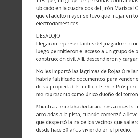
Y es que, un grupo de personas contratadas 
ubicado en la cuadra dos del jirón Mariscal C
que el adulto mayor se tuvo que mojar en tod
electrodomésticos.
DESALOJO
Llegaron representantes del juzgado con un c
luego permitieron el acceso a un grupo de 
construcción civil. Allí, descendieron y carg
No les importó las lágrimas de Rojas Orella
habría falsificado documentos para vender e
de su propiedad. Por ello, el señor Próspe
me representa como único dueño del terren
Mientras brindaba declaraciones a nuestro 
arrojadas a la pista, cuando comenzó a llov
que despertó la ira de los vecinos que sali
desde hace 30 años viviendo en el predio.