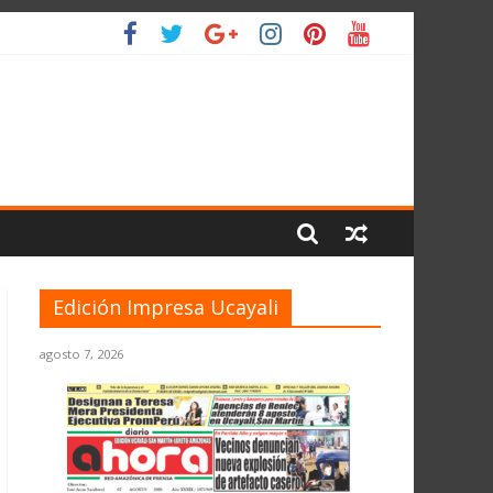
IO
Edición Impresa Ucayali
agosto 7, 2026