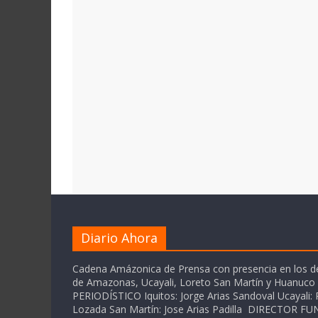
Diario Ahora
Cadena Amázonica de Prensa con presencia en los 
de Amazonas, Ucayali, Loreto San Martín y Huanuc
PERIODÍSTICO Iquitos: Jorge Arias Sandoval Ucayali: P
Lozada San Martín: Jose Arias Padilla DIRECTOR 