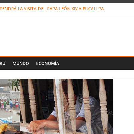
ENDRÁ LA VISITA DEL PAPA LEÓN XIV A PUCALLPA
CONCURSO DE MICRORELATOS BIBLIOTECUENTO 2026
NUEVA DIRECTIVA SUDUNU
PACTO DE ECONOMÍAS ILEGALES CONTRA PPII DE UCAYALI
E PETRÓLEO EN PERÚ SUPERÓ LOS 36 MIL BARRILES/DÍA EN JUL
ERÚ
MUNDO
ECONOMÍA