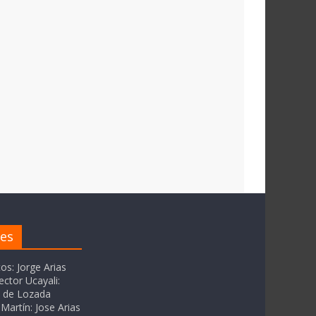
res
tos: Jorge Arias
ector Ucayali:
as de Lozada
Martín: Jose Arias