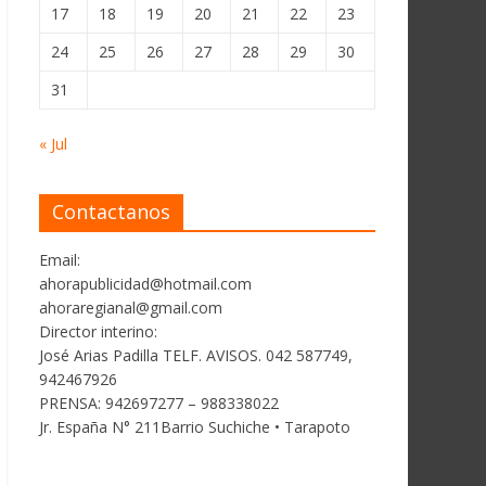
17
18
19
20
21
22
23
24
25
26
27
28
29
30
31
« Jul
Contactanos
Email:
ahorapublicidad@hotmail.com
ahoraregianal@gmail.com
Director interino:
José Arias Padilla TELF. AVISOS. 042 587749,
942467926
PRENSA: 942697277 – 988338022
Jr. España N° 211Barrio Suchiche • Tarapoto