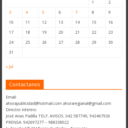
1
2
3
4
5
6
7
8
9
10
11
12
13
14
15
16
17
18
19
20
21
22
23
24
25
26
27
28
29
30
31
« Jul
Contactanos
Email:
ahorapublicidad@hotmail.com ahoraregianal@gmail.com
Director interino:
José Arias Padilla TELF. AVISOS. 042 587749, 942467926
PRENSA: 942697277 – 988338022