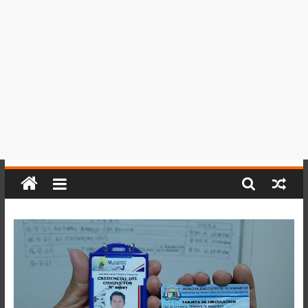
del
Perú,
Mundo
,
Ucayali,
San
Martín
y
Loreto