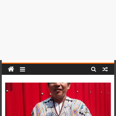
del
Perú,
Mundo
,
Ucayali,
San
Martín
y
Loreto