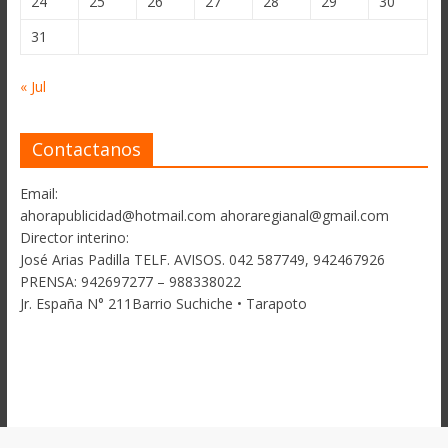
24
25
26
27
28
29
30
31
« Jul
Contactanos
Email:
ahorapublicidad@hotmail.com ahoraregianal@gmail.com
Director interino:
José Arias Padilla TELF. AVISOS. 042 587749, 942467926
PRENSA: 942697277 – 988338022
Jr. España N° 211Barrio Suchiche • Tarapoto