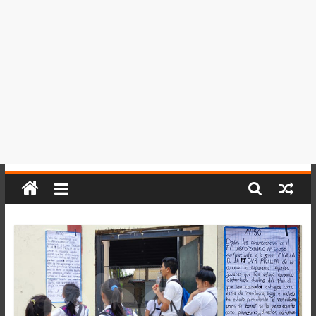
del
Perú,
Mundo
,
Ucayali,
San
Martín
y
Loreto