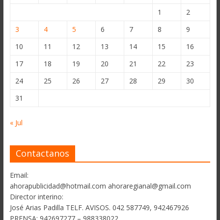
1
2
3
4
5
6
7
8
9
10
11
12
13
14
15
16
17
18
19
20
21
22
23
24
25
26
27
28
29
30
31
« Jul
Contactanos
Email:
ahorapublicidad@hotmail.com ahoraregianal@gmail.com
Director interino:
José Arias Padilla TELF. AVISOS. 042 587749, 942467926
PRENSA: 942697277 – 988338022