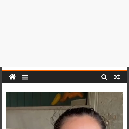
del
Perú,
Mundo
,
Ucayali,
San
Martín
y
Loreto