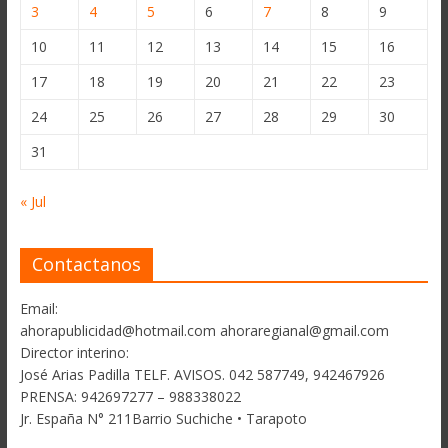
3
4
5
6
7
8
9
10
11
12
13
14
15
16
17
18
19
20
21
22
23
24
25
26
27
28
29
30
31
« Jul
Contactanos
Email:
ahorapublicidad@hotmail.com ahoraregianal@gmail.com
Director interino:
José Arias Padilla TELF. AVISOS. 042 587749, 942467926
PRENSA: 942697277 – 988338022
Jr. España N° 211Barrio Suchiche • Tarapoto