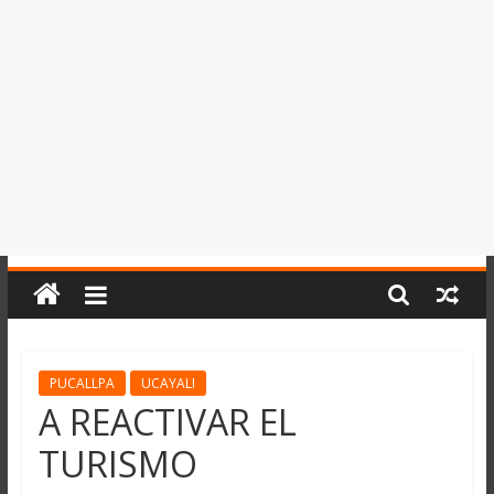
del
Perú,
Mundo
,
Ucayali,
San
Martín
y
Loreto
PUCALLPA
UCAYALI
A REACTIVAR EL
TURISMO