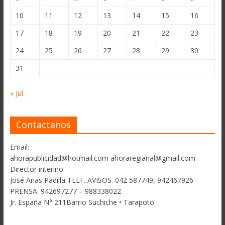
10
11
12
13
14
15
16
17
18
19
20
21
22
23
24
25
26
27
28
29
30
31
« Jul
Contactanos
Email:
ahorapublicidad@hotmail.com ahoraregianal@gmail.com
Director interino:
José Arias Padilla TELF. AVISOS. 042 587749, 942467926
PRENSA: 942697277 – 988338022
Jr. España N° 211Barrio Suchiche • Tarapoto