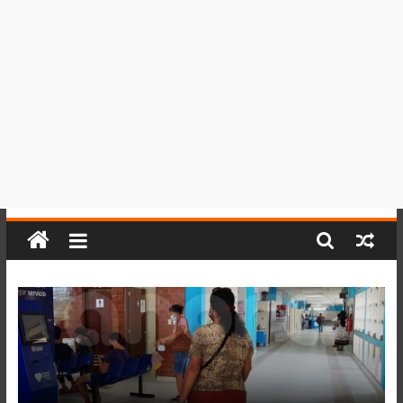
del
Perú,
Mundo
,
Ucayali,
San
Martín
y
Loreto