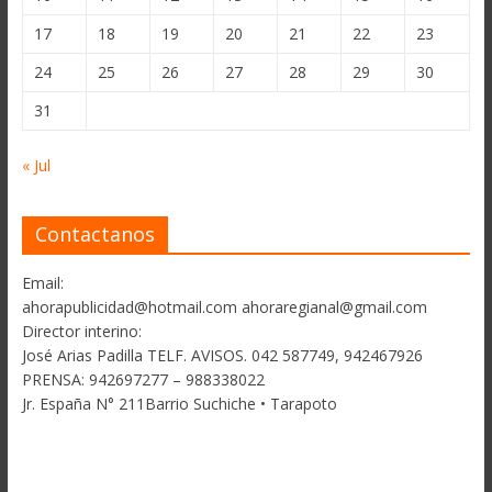
17
18
19
20
21
22
23
24
25
26
27
28
29
30
31
« Jul
Contactanos
Email:
ahorapublicidad@hotmail.com ahoraregianal@gmail.com
Director interino:
José Arias Padilla TELF. AVISOS. 042 587749, 942467926
PRENSA: 942697277 – 988338022
Jr. España N° 211Barrio Suchiche • Tarapoto