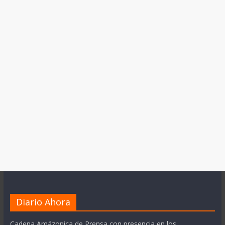
Diario Ahora
Cadena Amázonica de Prensa con presencia en los