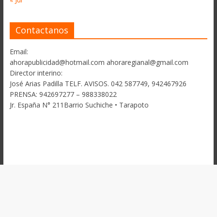
Contactanos
Email:
ahorapublicidad@hotmail.com ahoraregianal@gmail.com
Director interino:
José Arias Padilla TELF. AVISOS. 042 587749, 942467926
PRENSA: 942697277 – 988338022
Jr. España N° 211Barrio Suchiche • Tarapoto