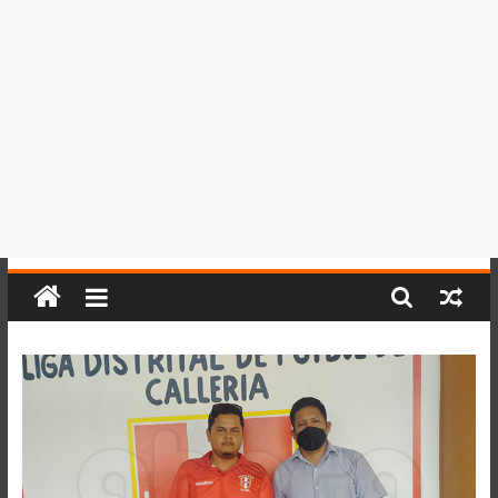
del
Perú,
Mundo
,
Ucayali,
San
Martín
y
Loreto