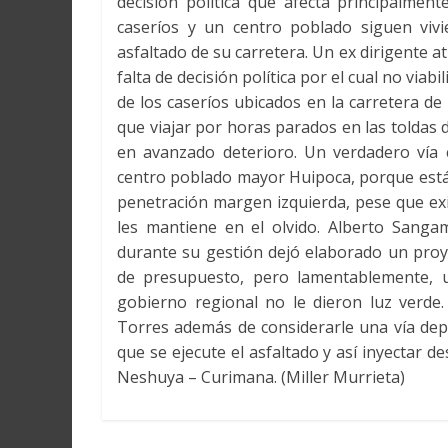
decisión política que afecta principalmen
caseríos y un centro poblado siguen viv
asfaltado de su carretera. Un ex dirigente a
falta de decisión política por el cual no via
de los caseríos ubicados en la carretera d
que viajar por horas parados en las toldas
en avanzado deterioro. Un verdadero vía c
centro poblado mayor Huipoca, porque están
penetración margen izquierda, pese que exi
les mantiene en el olvido. Alberto Sang
durante su gestión dejó elaborado un proye
de presupuesto, pero lamentablemente, un
gobierno regional no le dieron luz verde
Torres además de considerarle una vía depa
que se ejecute el asfaltado y así inyectar 
Neshuya – Curimana. (Miller Murrieta)