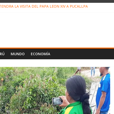
ENDRÁ LA VISITA DEL PAPA LEÓN XIV A PUCALLPA
ONCURSO DE MICRORELATOS BIBLIOTECUENTO 2026
NUEVA DIRECTIVA SUDUNU
PACTO DE ECONOMÍAS ILEGALES CONTRA PPII DE UCAYALI
 PETRÓLEO EN PERÚ SUPERÓ LOS 36 MIL BARRILES/DÍA EN JULI
ERÚ
MUNDO
ECONOMÍA