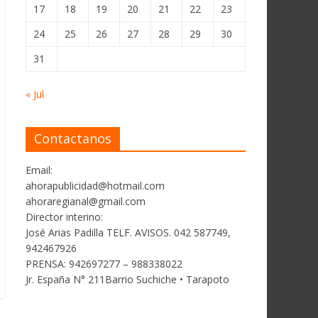
17
18
19
20
21
22
23
24
25
26
27
28
29
30
31
« Jul
Contactanos
Email:
ahorapublicidad@hotmail.com
ahoraregianal@gmail.com
Director interino:
José Arias Padilla TELF. AVISOS. 042 587749,
942467926
PRENSA: 942697277 – 988338022
Jr. España N° 211Barrio Suchiche • Tarapoto