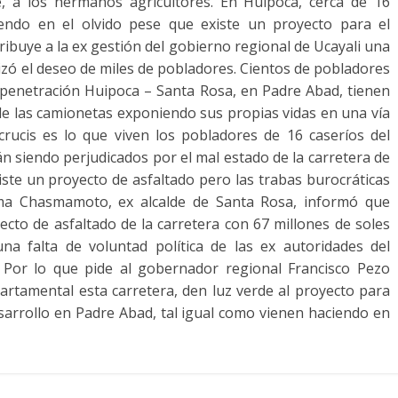
te, a los hermanos agricultores. En Huipoca, cerca de 16
iendo en el olvido pese que existe un proyecto para el
tribuye a la ex gestión del gobierno regional de Ucayali una
bilizó el deseo de miles de pobladores. Cientos de pobladores
e penetración Huipoca – Santa Rosa, en Padre Abad, tienen
 de las camionetas exponiendo sus propias vidas en una vía
rucis es lo que viven los pobladores de 16 caseríos del
 siendo perjudicados por el mal estado de la carretera de
ste un proyecto de asfaltado pero las trabas burocráticas
ama Chasmamoto, ex alcalde de Santa Rosa, informó que
cto de asfaltado de la carretera con 67 millones de soles
a falta de voluntad política de las ex autoridades del
. Por lo que pide al gobernador regional Francisco Pezo
rtamental esta carretera, den luz verde al proyecto para
desarrollo en Padre Abad, tal igual como vienen haciendo en