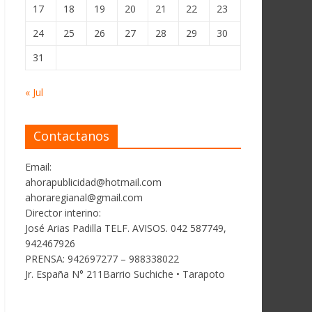
17
18
19
20
21
22
23
24
25
26
27
28
29
30
31
« Jul
Contactanos
Email:
ahorapublicidad@hotmail.com
ahoraregianal@gmail.com
Director interino:
José Arias Padilla TELF. AVISOS. 042 587749,
942467926
PRENSA: 942697277 – 988338022
Jr. España N° 211Barrio Suchiche • Tarapoto