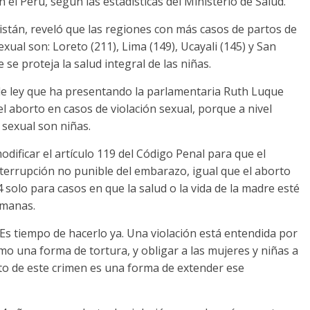
el Perú, según las estadísticas del Ministerio de Salud.
ristán, reveló que las regiones con más casos de partos de
ual son: Loreto (211), Lima (149), Ucayali (145) y San
 se proteja la salud integral de las niñas.
 de ley que ha presentando la parlamentaria Ruth Luque
l aborto en casos de violación sexual, porque a nivel
n sexual son niñas.
ificar el artículo 119 del Código Penal para que el
terrupción no punible del embarazo, igual que el aborto
 solo para casos en que la salud o la vida de la madre esté
emanas.
. Es tiempo de hacerlo ya. Una violación está entendida por
 una forma de tortura, y obligar a las mujeres y niñas a
o de este crimen es una forma de extender ese