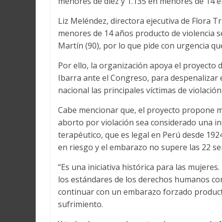
menores de diez y 1.135 en menores de 14 en 
Liz Meléndez, directora ejecutiva de Flora T
menores de 14 años producto de violencia sex
Martín (90), por lo que pide con urgencia que
Por ello, la organización apoya el proyecto
Ibarra ante el Congreso, para despenalizar e
nacional las principales víctimas de violació
Cabe mencionar que, el proyecto propone mod
aborto por violación sea considerado una in
terapéutico, que es legal en Perú desde 1924
en riesgo y el embarazo no supere las 22 s
“Es una iniciativa histórica para las mujeres
los estándares de los derechos humanos como
continuar con un embarazo forzado product
sufrimiento.