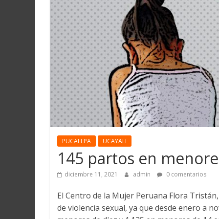
Martín
y
Loreto
PUCALLPA
UCAYALI
145 partos en menore
diciembre 11, 2021
admin
0 comentarios
El Centro de la Mujer Peruana Flora Tristán,
de violencia sexual, ya que desde enero a n