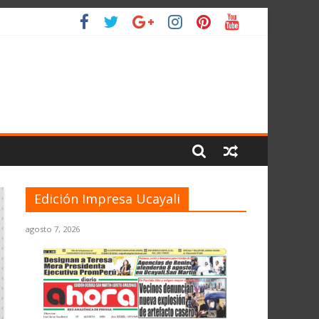
IO
Edición Impresa Ucayali
agosto 7, 2026