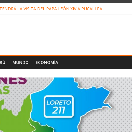
ENDRÁ LA VISITA DEL PAPA LEÓN XIV A PUCALLPA
CONCURSO DE MICRORELATOS BIBLIOTECUENTO 2026
NUEVA DIRECTIVA SUDUNU
PACTO DE ECONOMÍAS ILEGALES CONTRA PPII DE UCAYALI
E PETRÓLEO EN PERÚ SUPERÓ LOS 36 MIL BARRILES/DÍA EN JUL
ERÚ
MUNDO
ECONOMÍA