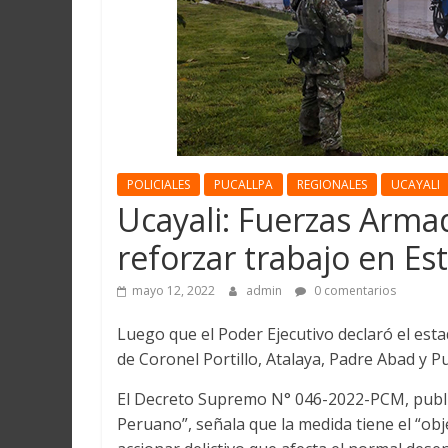
Martín
y
Loreto
POLICIALES
PUCALLPA
REGIONALES
UCAYALI
Ucayali: Fuerzas Armada
reforzar trabajo en E
mayo 12, 2022
admin
0 comentarios
Luego que el Poder Ejecutivo declaró el esta
de Coronel Portillo, Atalaya, Padre Abad y Pu
El Decreto Supremo N° 046-2022-PCM, publica
Peruano”, señala que la medida tiene el “obj