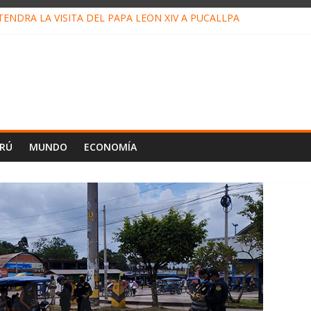
ENDRÁ LA VISITA DEL PAPA LEÓN XIV A PUCALLPA
ONCURSO DE MICRORELATOS BIBLIOTECUENTO 2026
NUEVA DIRECTIVA SUDUNU
PACTO DE ECONOMÍAS ILEGALES CONTRA PPII DE UCAYALI
 PETRÓLEO EN PERÚ SUPERÓ LOS 36 MIL BARRILES/DÍA EN JULI
ERÚ
MUNDO
ECONOMÍA