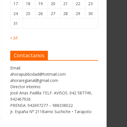
17
18
19
20
21
22
23
24
25
26
27
28
29
30
31
« Jul
Contactanos
Email:
ahorapublicidad@hotmail.com
ahoraregianal@gmail.com
Director interino:
José Arias Padilla TELF. AVISOS. 042 587749,
942467926
PRENSA: 942697277 – 988338022
Jr. España N° 211Barrio Suchiche • Tarapoto