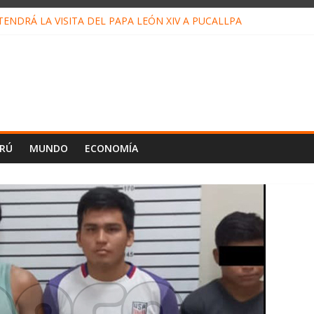
ENDRÁ LA VISITA DEL PAPA LEÓN XIV A PUCALLPA
ONCURSO DE MICRORELATOS BIBLIOTECUENTO 2026
NUEVA DIRECTIVA SUDUNU
PACTO DE ECONOMÍAS ILEGALES CONTRA PPII DE UCAYALI
 PETRÓLEO EN PERÚ SUPERÓ LOS 36 MIL BARRILES/DÍA EN JULI
ERÚ
MUNDO
ECONOMÍA