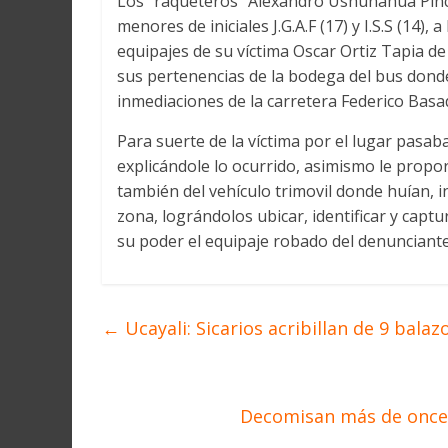
Los “raqueteros” Alexandro Ushuñahua Pinch
menores de iniciales J.G.A.F (17) y I.S.S (14),
equipajes de su víctima Oscar Ortiz Tapia d
sus pertenencias de la bodega del bus dond
inmediaciones de la carretera Federico Basa
Para suerte de la víctima por el lugar pasaba 
explicándole lo ocurrido, asimismo le proporc
también del vehículo trimovil donde huían, 
zona, lográndolos ubicar, identificar y captu
su poder el equipaje robado del denunciante
←
Ucayali: Sicarios acribillan de 9 balaz
Decomisan más de once 