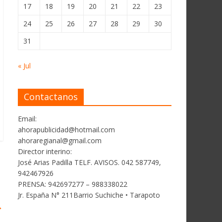
17
18
19
20
21
22
23
24
25
26
27
28
29
30
31
« Jul
Contactanos
Email:
ahorapublicidad@hotmail.com
ahoraregianal@gmail.com
Director interino:
José Arias Padilla TELF. AVISOS. 042 587749,
942467926
PRENSA: 942697277 – 988338022
Jr. España N° 211Barrio Suchiche • Tarapoto
→