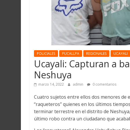
Martín
y
Loreto
POLICIALES
PUCALLPA
REGIONALES
UCAYALI
Ucayali: Capturan a b
Neshuya
marzo 14, 2022
admin
0 comentarios
Cuatro sujetos entre ellos dos menores de 
“raqueteros” quienes en los últimos tiempos 
terminar terrestre en el distrito de Neshuya
último robo contra un ciudadano que acababa