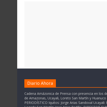
Diario Ahora
Cadena Amázonica de Prensa con presencia en los 
de Amazonas, Ucayali, Loreto San Martín y Huanuc
PERIODÍSTICO Iquitos: Jorge Arias Sandoval Ucayali: P