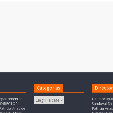
Categorías
Directo
Categorías
departamentos
Director Iqui
o DIRECTOR
Sandoval Dir
atricia Arias de
Patricia Ari