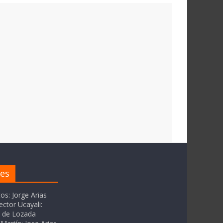
res
tos: Jorge Arias
ector Ucayali:
as de Lozada