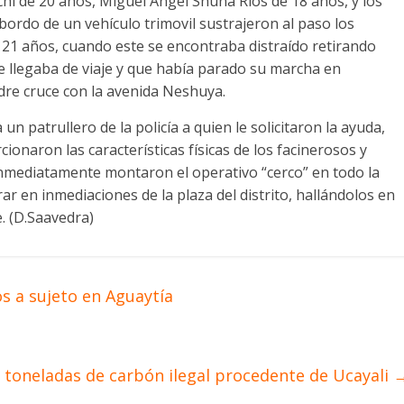
i de 20 años, Miguel Ángel Shuña Ríos de 18 años, y los
 a bordo de un vehículo trimovil sustrajeron al paso los
e 21 años, cuando este se encontraba distraído retirando
e llegaba de viaje y que había parado su marcha en
dre cruce con la avenida Neshuya.
un patrullero de la policía a quien le solicitaron la ayuda,
ionaron las características físicas de los facinerosos y
inmediatamente montaron el operativo “cerco” en todo la
rar en inmediaciones de la plaza del distrito, hallándolos en
. (D.Saavedra)
os a sujeto en Aguaytía
toneladas de carbón ilegal procedente de Ucayali