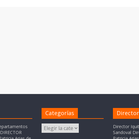
Categorías
Directo
Categorías
departamentos
Director Iqui
o DIRECTOR
Sandoval Dir
atricia Arias de
Patricia Ari