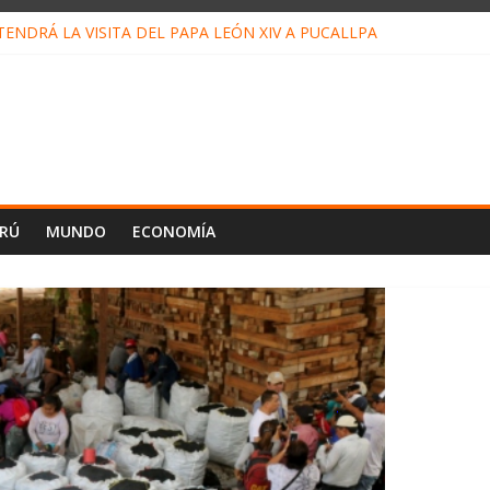
ENDRÁ LA VISITA DEL PAPA LEÓN XIV A PUCALLPA
ONCURSO DE MICRORELATOS BIBLIOTECUENTO 2026
NUEVA DIRECTIVA SUDUNU
PACTO DE ECONOMÍAS ILEGALES CONTRA PPII DE UCAYALI
 PETRÓLEO EN PERÚ SUPERÓ LOS 36 MIL BARRILES/DÍA EN JULI
ERÚ
MUNDO
ECONOMÍA