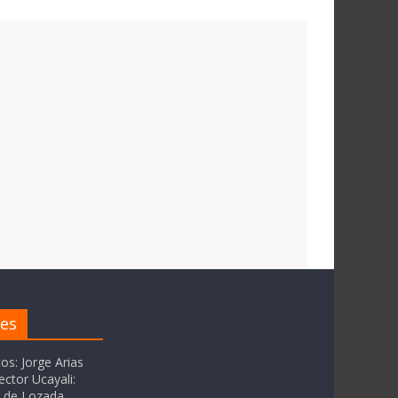
res
tos: Jorge Arias
ector Ucayali:
as de Lozada