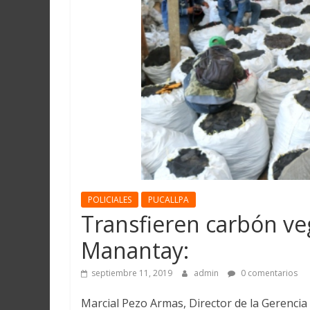
Martín
y
Loreto
POLICIALES
PUCALLPA
Transfieren carbón veg
Manantay:
septiembre 11, 2019
admin
0 comentarios
Marcial Pezo Armas, Director de la Gerencia For