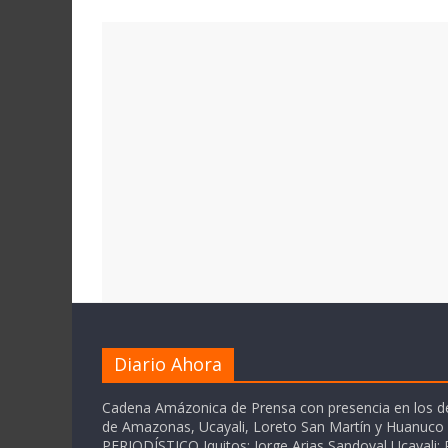
Diario Ahora
Cadena Amázonica de Prensa con presencia en los 
de Amazonas, Ucayali, Loreto San Martín y Huanuc
PERIODÍSTICO Iquitos: Jorge Arias Sandoval Ucayali: P