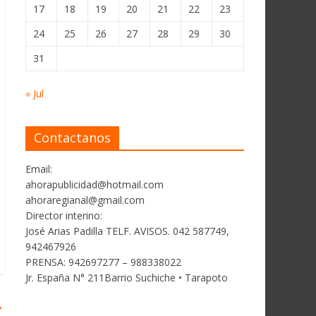
17
18
19
20
21
22
23
24
25
26
27
28
29
30
31
« Jul
Contactanos
Email:
ahorapublicidad@hotmail.com
ahoraregianal@gmail.com
Director interino:
José Arias Padilla TELF. AVISOS. 042 587749,
942467926
PRENSA: 942697277 – 988338022
Jr. España N° 211Barrio Suchiche • Tarapoto
→