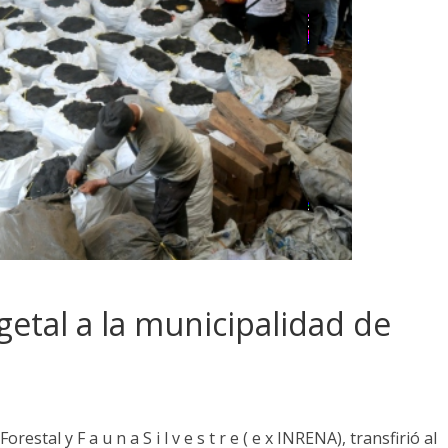
etal a la municipalidad de
estal y F a u n a S i l v e s t r e ( e x INRENA), transfirió al