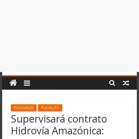
del
Perú,
Mundo
,
Ucayali,
San
Martín
y
Loreto
POLICIALES
PUCALLPA
Supervisará contrato
Hidrovía Amazónica: