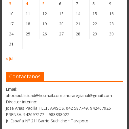
3
4
5
6
7
8
9
10
11
12
13
14
15
16
17
18
19
20
21
22
23
24
25
26
27
28
29
30
31
« Jul
Contactanos
Email:
ahorapublicidad@hotmail.com ahoraregianal@gmail.com
Director interino:
José Arias Padilla TELF. AVISOS. 042 587749, 942467926
PRENSA: 942697277 – 988338022
Jr. España N° 211Barrio Suchiche • Tarapoto