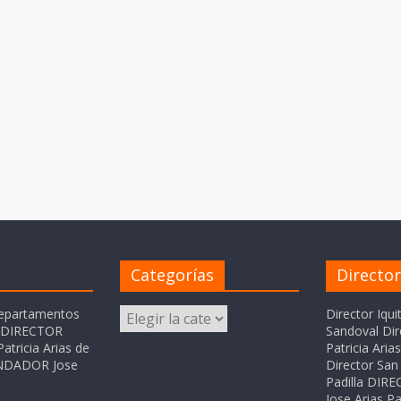
Categorías
Directo
Categorías
departamentos
Director Iqui
o DIRECTOR
Sandoval Dir
atricia Arias de
Patricia Ari
FUNDADOR Jose
Director San 
Padilla DI
Jose Arias Pa