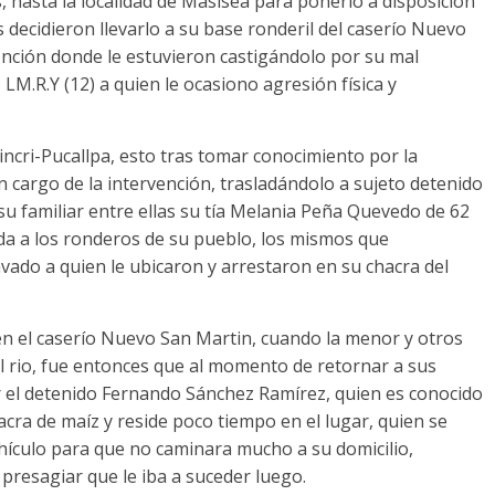
hasta la localidad de Masisea para ponerlo a disposición
es decidieron llevarlo a su base ronderil del caserío Nuevo
mención donde le estuvieron castigándolo por su mal
 LM.R.Y (12) a quien le ocasiono agresión física y
vincri-Pucallpa, esto tras tomar conocimiento por la
on cargo de la intervención, trasladándolo a sujeto detenido
u familiar entre ellas su tía Melania Peña Quevedo de 62
uda a los ronderos de su pueblo, los mismos que
ado a quien le ubicaron y arrestaron en su chacra del
en el caserío Nuevo San Martin, cuando la menor y otros
el rio, fue entonces que al momento de retornar a sus
r el detenido Fernando Sánchez Ramírez, quien es conocido
cra de maíz y reside poco tiempo en el lugar, quien se
ehículo para que no caminara mucho a su domicilio,
presagiar que le iba a suceder luego.