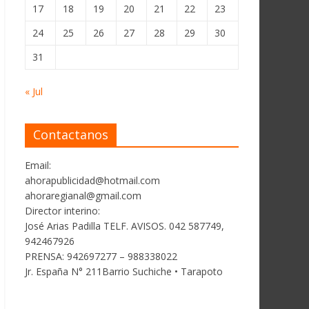
17
18
19
20
21
22
23
24
25
26
27
28
29
30
31
« Jul
Contactanos
Email:
ahorapublicidad@hotmail.com
ahoraregianal@gmail.com
Director interino:
José Arias Padilla TELF. AVISOS. 042 587749,
942467926
PRENSA: 942697277 – 988338022
Jr. España N° 211Barrio Suchiche • Tarapoto