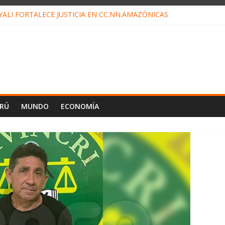
ALI FORTALECE JUSTICIA EN CC.NN.AMAZÓNICAS
LOJ INVISIBLE” BAJO TIERRA QUE CONTROLA TODA LA VIDA EN E
ALIAGA NO EXPLICA RENUNCIA DE LUIS RUBIO
ES EL ÚLTIMO DÍA PARA PAGOS DE RECIBOS
TAHUANIA IRREGULARIDADES EN COMPRA COMBUSTIBLE
ERÚ
MUNDO
ECONOMÍA