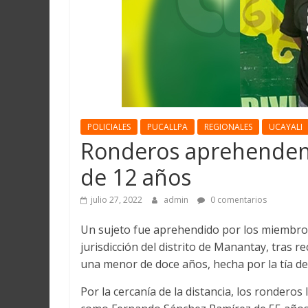
Martín
y
Loreto
POLICIALES
PUCALLPA
REGIONALES
UCAYALI
Ronderos aprehenden 
de 12 años
julio 27, 2022
admin
0 comentarios
Un sujeto fue aprehendido por los miembros
jurisdicción del distrito de Manantay, tras 
una menor de doce años, hecha por la tía de 
Por la cercanía de la distancia, los ronderos