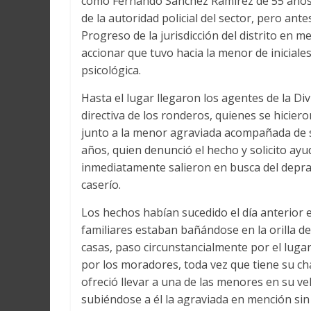
como Fernando Sánchez Ramírez de 55 años, 
de la autoridad policial del sector, pero ant
Progreso de la jurisdicción del distrito en 
accionar que tuvo hacia la menor de iniciales
psicológica.
Hasta el lugar llegaron los agentes de la Di
directiva de los ronderos, quienes se hicier
junto a la menor agraviada acompañada de s
años, quien denunció el hecho y solicito ay
inmediatamente salieron en busca del deprav
caserío.
Los hechos habían sucedido el día anterior 
familiares estaban bañándose en la orilla d
casas, paso circunstancialmente por el luga
por los moradores, toda vez que tiene su cha
ofreció llevar a una de las menores en su v
subiéndose a él la agraviada en mención sin 