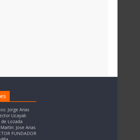
res
tos: Jorge Arias
ector Ucayali:
as de Lozada
Martín: Jose Arias
RECTOR FUNDADOR
dilla