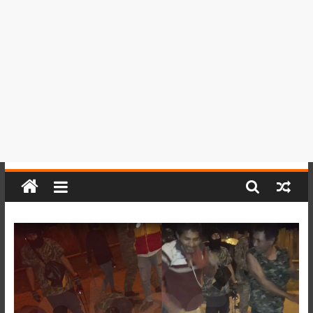
del
Perú,
Mundo
,
Ucayali,
San
Martín
y
Loreto