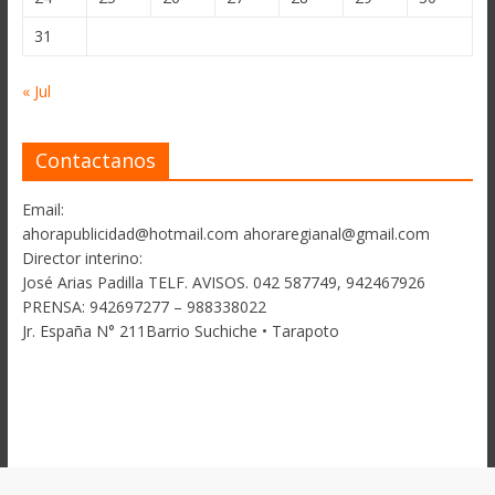
31
« Jul
Contactanos
Email:
ahorapublicidad@hotmail.com ahoraregianal@gmail.com
Director interino:
José Arias Padilla TELF. AVISOS. 042 587749, 942467926
PRENSA: 942697277 – 988338022
Jr. España N° 211Barrio Suchiche • Tarapoto