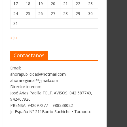
17
18
19
20
21
22
23
24
25
26
27
28
29
30
31
« Jul
Contactanos
Email:
ahorapublicidad@hotmail.com
ahoraregianal@gmail.com
Director interino:
José Arias Padilla TELF. AVISOS. 042 587749,
942467926
PRENSA: 942697277 – 988338022
Jr. España N° 211Barrio Suchiche • Tarapoto