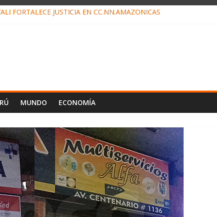
ALI FORTALECE JUSTICIA EN CC.NN.AMAZÓNICAS
LOJ INVISIBLE” BAJO TIERRA QUE CONTROLA TODA LA VIDA EN EL
ALIAGA NO EXPLICA RENUNCIA DE LUIS RUBIO
ES EL ÚLTIMO DÍA PARA PAGOS DE RECIBOS
TAHUANIA IRREGULARIDADES EN COMPRA COMBUSTIBLE
ERÚ
MUNDO
ECONOMÍA