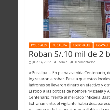
Martín
y
Loreto
POLICIALES
PUCALLPA
REGIONALES
UCAYALI
Roban S/.10 mil de 2 b
julio 14, 2022
admin
0 comentarios
#Pucallpa – En plena avenida Centenario, de
ingresaron a robar. Pese a que estos locales 
ladrones se llevaron dinero en efectivo y ot
El robo a las boticas de nombre “Micaela y Al
Centenario, frente al mercado “Micaela Bast
Extrañamente, el vigilante había desapareci
palanqueando las puertas enrollables de met