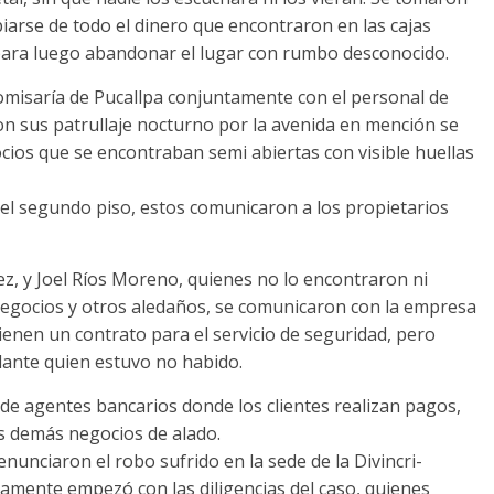
iarse de todo el dinero que encontraron en las cajas
 para luego abandonar el lugar con rumbo desconocido.
 comisaría de Pucallpa conjuntamente con el personal de
on sus patrullaje nocturno por la avenida en mención se
cios que se encontraban semi abiertas con visible huellas
del segundo piso, estos comunicaron a los propietarios
ez, y Joel Ríos Moreno, quienes no lo encontraron ni
 negocios y otros aledaños, se comunicaron con la empresa
tienen un contrato para el servicio de seguridad, pero
lante quien estuvo no habido.
 de agentes bancarios donde los clientes realizan pagos,
los demás negocios de alado.
enunciaron el robo sufrido en la sede de la Divincri-
tamente empezó con las diligencias del caso, quienes