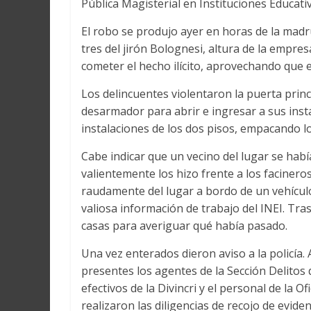
Pública Magisterial en Instituciones Educati
Martín
y
El robo se produjo ayer en horas de la madr
Loreto
tres del jirón Bolognesi, altura de la empr
cometer el hecho ilícito, aprovechando que e
Los delincuentes violentaron la puerta princi
desarmador para abrir e ingresar a sus inst
instalaciones de los dos pisos, empacando 
Cabe indicar que un vecino del lugar se habí
valientemente los hizo frente a los faciner
raudamente del lugar a bordo de un vehícul
valiosa información de trabajo del INEI. Tras
casas para averiguar qué había pasado.
Una vez enterados dieron aviso a la policía. 
presentes los agentes de la Sección Delitos 
efectivos de la Divincri y el personal de la O
realizaron las diligencias de recojo de evide