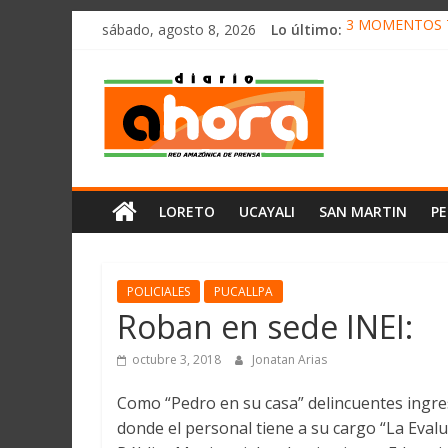
олимп казино
Saltar
sábado, agosto 8, 2026
Lo último:
3 MOMENTOS T
al
CONVOCAN A 
contenido
Diario
ELEGIRÁN LA 
DENUNCIAN IM
PRODUCCIÓN D
Ahora
Cadena
LORETO
UCAYALI
SAN MARTIN
P
Amazónica
de
Prensa
Noticias
POLICIALES
PUCALLPA
del
Roban en sede INEI:
Perú,
Mundo
octubre 3, 2018
Jonatan Arias
,
Como “Pedro en su casa” delincuentes ingres
Ucayali,
donde el personal tiene a su cargo “La Evalu
San