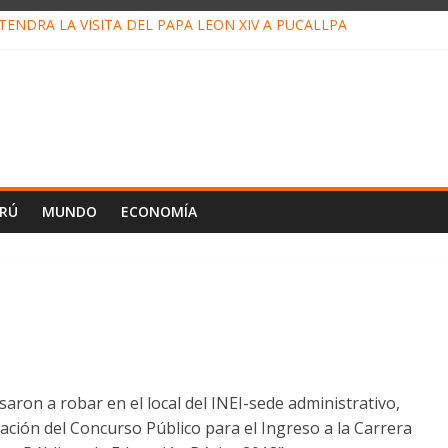
ENDRÁ LA VISITA DEL PAPA LEÓN XIV A PUCALLPA
CONCURSO DE MICRORELATOS BIBLIOTECUENTO 2026
NUEVA DIRECTIVA SUDUNU
PACTO DE ECONOMÍAS ILEGALES CONTRA PPII DE UCAYALI
E PETRÓLEO EN PERÚ SUPERÓ LOS 36 MIL BARRILES/DÍA EN JUL
ERÚ
MUNDO
ECONOMÍA
aron a robar en el local del INEI-sede administrativo,
ación del Concurso Público para el Ingreso a la Carrera