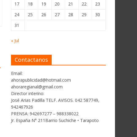
17
18
19
20
21
22
23
24
25
26
27
28
29
30
31
« Jul
Contactanos
→
Email:
ahorapublicidad@hotmail.com
ahoraregianal@gmail.com
Director interino:
José Arias Padilla TELF. AVISOS. 042 587749,
942467926
PRENSA: 942697277 – 988338022
Jr. España N° 211Barrio Suchiche • Tarapoto