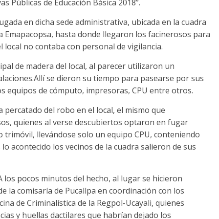
vas Públicas de Educación Básica 2018”.
ugada en dicha sede administrativa, ubicada en la cuadra
esa Emapacopsa, hasta donde llegaron los facinerosos para
l local no contaba con personal de vigilancia.
pal de madera del local, al parecer utilizaron un
alaciones.Allí se dieron su tiempo para pasearse por sus
los equipos de cómputo, impresoras, CPU entre otros.
a percatado del robo en el local, el mismo que
osos, quienes al verse descubiertos optaron en fugar
o trimóvil, llevándose solo un equipo CPU, conteniendo
 lo acontecido los vecinos de la cuadra salieron de sus
A los pocos minutos del hecho, al lugar se hicieron
de la comisaría de Pucallpa en coordinación con los
ficina de Criminalística de la Regpol-Ucayali, quienes
ncias y huellas dactilares que habrían dejado los