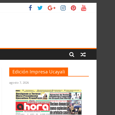
IO
Edición Impresa Ucayali
agosto 7, 2026