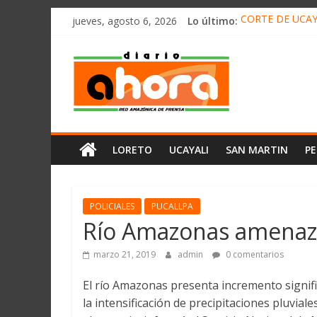
олимп казино
Saltar
jueves, agosto 6, 2026
Lo último:
CORTE DE UCAY
al
HALLAN UN “RE
contenido
Diario
RAFAEL LÓPEZ 
05 DE AGOSTO 
DETECTAN EN 
Ahora
Cadena
LORETO
UCAYALI
SAN MARTIN
P
Amazónica
de
Prensa
Noticias
POLICIALES
PUCALLPA
del
Río Amazonas amenaza
Perú,
Mundo
marzo 21, 2019
admin
0 comentarios
,
El río Amazonas presenta incremento signific
Ucayali,
la intensificación de precipitaciones pluvial
San