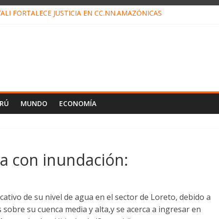
ALI FORTALECE JUSTICIA EN CC.NN.AMAZÓNICAS
LOJ INVISIBLE” BAJO TIERRA QUE CONTROLA TODA LA VIDA EN EL
ALIAGA NO EXPLICA RENUNCIA DE LUIS RUBIO
ES EL ÚLTIMO DÍA PARA PAGOS DE RECIBOS
TAHUANIA IRREGULARIDADES EN COMPRA COMBUSTIBLE
ERÚ
MUNDO
ECONOMÍA
 con inundación:
ativo de su nivel de agua en el sector de Loreto, debido a
es sobre su cuenca media y alta,y se acerca a ingresar en