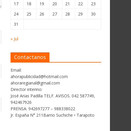
17
18
19
20
21
22
23
24
25
26
27
28
29
30
31
« Jul
Contactanos
Email:
ahorapublicidad@hotmail.com
ahoraregianal@gmail.com
Director interino:
José Arias Padilla TELF. AVISOS. 042 587749,
942467926
PRENSA: 942697277 – 988338022
Jr. España N° 211Barrio Suchiche • Tarapoto