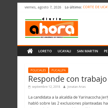
олимп казино
Saltar
viernes, agosto 7, 2026
Lo último:
CORTE DE UCAY
al
HALLAN UN “RE
contenido
Diario
RAFAEL LÓPEZ 
05 DE AGOSTO 
DETECTAN EN 
Ahora
Cadena
LORETO
UCAYALI
SAN MARTIN
P
Amazónica
de
Prensa
Noticias
POLICIALES
PUCALLPA
del
Responde con trabajo 
Perú,
Mundo
septiembre 12, 2018
Jonatan Arias
,
La candidata a la alcaldía de Yarinacocha Jer
Ucayali,
habló sobre las 2 exclusiones planteadas ha
San