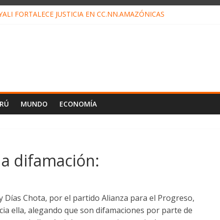
ALI FORTALECE JUSTICIA EN CC.NN.AMAZÓNICAS
LOJ INVISIBLE” BAJO TIERRA QUE CONTROLA TODA LA VIDA EN E
ALIAGA NO EXPLICA RENUNCIA DE LUIS RUBIO
ES EL ÚLTIMO DÍA PARA PAGOS DE RECIBOS
TAHUANIA IRREGULARIDADES EN COMPRA COMBUSTIBLE
ERÚ
MUNDO
ECONOMÍA
a difamación:
ly Días Chota, por el partido Alianza para el Progreso,
cia ella, alegando que son difamaciones por parte de