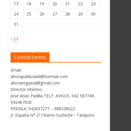
17
18
19
20
21
22
23
24
25
26
27
28
29
30
31
« Jul
Contactanos
Email:
ahorapublicidad@hotmail.com
ahoraregianal@gmail.com
Director interino:
José Arias Padilla TELF. AVISOS. 042 587749,
942467926
PRENSA: 942697277 – 988338022
Jr. España N° 211Barrio Suchiche • Tarapoto