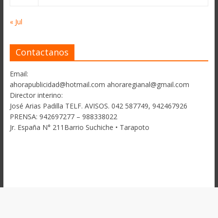
« Jul
Contactanos
Email:
ahorapublicidad@hotmail.com ahoraregianal@gmail.com
Director interino:
José Arias Padilla TELF. AVISOS. 042 587749, 942467926
PRENSA: 942697277 – 988338022
Jr. España N° 211Barrio Suchiche • Tarapoto