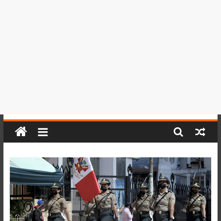
del
Perú,
Mundo
,
Ucayali,
San
Martín
y
Loreto